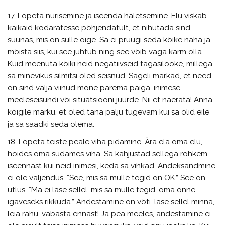
17. Lõpeta nurisemine ja iseenda haletsemine. Elu viskab
kaikaid kodaratesse põhjendatult, et nihutada sind
suunas, mis on sulle õige. Sa ei pruugi seda kõike näha ja
mõista siis, kui see juhtub ning see võib väga karm olla.
Kuid meenuta kõiki neid negatiivseid tagasilööke, millega
sa minevikus silmitsi oled seisnud. Sageli märkad, et need
on sind välja viinud mõne parema paiga, inimese,
meeleseisundi või situatsiooni juurde. Nii et naerata! Anna
kõigile märku, et oled täna palju tugevam kui sa olid eile
ja sa saadki seda olema.
18. Lõpeta teiste peale viha pidamine. Ära ela oma elu,
hoides oma südames viha. Sa kahjustad sellega rohkem
iseennast kui neid inimesi, keda sa vihkad. Andeksandmine
ei ole väljendus, “See, mis sa mulle tegid on OK.” See on
ütlus, “Ma ei lase sellel, mis sa mulle tegid, oma õnne
igaveseks rikkuda.” Andestamine on võti…lase sellel minna,
leia rahu, vabasta ennast! Ja pea meeles, andestamine ei