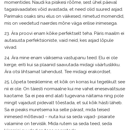
momentides. Naudi ka pisikesi rõõme, sest ühel päeval
tagasivaadates võid avastada, et need olid suured asjad.
Parimaks osaks sinu elus on väikesed, nimetud momendid,
mis on veedetud naerdes mõne väga erilise inimesega.
23. Ära proovi enam kõike perfektselt teha. Päris maailm ei
autasusta perfektsioniste, vaid neid, kes asjad lõpule
viivad.
24. Ära mine enam väiksema vastupanu teed. Elu ei ole
kerge, eriti kui sa plaanid saavutada midagi väärtuslikku.
Ära otsi lihtsamat lahendust. Tee midagi erakordset.
25. Lõpeta teesklemine, et kõik on korras kui tegelikult see
nii ei ole. On täiesti normaalne kui me vahel enesevalitsuse
kaotame. Sa ei pea end alati tugevana näitama ning pole
mingit vajadust pidevalt tõestada, et sul kõik hästi läheb.
Sa ei peaks muretsema ka selle pärast, mida teised
inimesed mõtlevad – nuta kui sa seda vajad- pisarate
valamine on tervislik. Mida rutem sa seda teed, seda