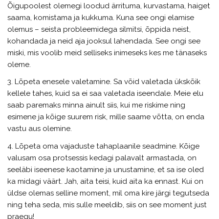
Õigupoolest olemegi loodud ärrituma, kurvastama, haiget
saama, komistama ja kukkuma. Kuna see ongi elamise
olemus – seista probleemidega silmitsi, õppida neist,
kohandada ja neid aja jooksul lahendada. See ongi see
miski, mis voolib meid selliseks inimeseks kes me tänaseks
oleme.
3. Lõpeta enesele valetamine. Sa võid valetada ükskõik
kellele tahes, kuid sa ei saa valetada iseendale. Meie elu
saab paremaks minna ainult siis, kui me riskime ning
esimene ja kõige suurem risk, mille saame võtta, on enda
vastu aus olemine.
4. Lõpeta oma vajaduste tahaplaanile seadmine. Kõige
valusam osa protsessis kedagi palavalt armastada, on
seeläbi iseenese kaotamine ja unustamine, et sa ise oled
ka midagi väärt. Jah, aita teisi, kuid aita ka ennast. Kui on
üldse olemas selline moment, mil oma kire järgi tegutseda
ning teha seda, mis sulle meeldib, siis on see moment just
praegu!