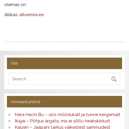
olemas on.
Allikas:
alkeemia.ee
Otsi
Viimased artiklid
Hara Hachi Bu – söö mõõdukalt ja tunne kergemalt
Ikigai – Põhjus ärgata, mis ei sõltu heakskiidust
Kaizen – Jaapani tarkus väikestest sammudest