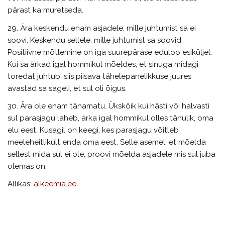
pärast ka muretseda.
29. Ära keskendu enam asjadele, mille juhtumist sa ei
soovi. Keskendu sellele, mille juhtumist sa soovid.
Positiivne mõtlemine on iga suurepärase eduloo esiküljel.
Kui sa ärkad igal hommikul mõeldes, et sinuga midagi
toredat juhtub, siis piisava tähelepanelikkuse juures
avastad sa sageli, et sul oli õigus.
30. Ära ole enam tänamatu. Ükskõik kui hästi või halvasti
sul parasjagu läheb, ärka igal hommikul olles tänulik, oma
elu eest. Kusagil on keegi, kes parasjagu võitleb
meeleheitlikult enda oma eest. Selle asemel, et mõelda
sellest mida sul ei ole, proovi mõelda asjadele mis sul juba
olemas on.
Allikas:
alkeemia.ee