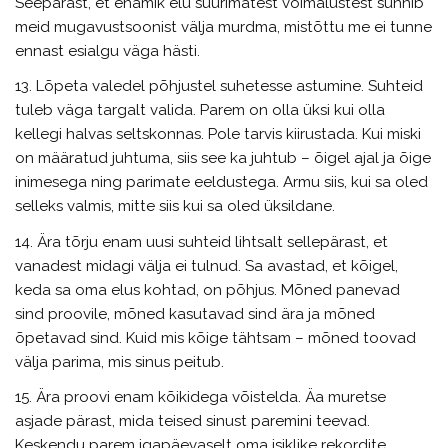
Seepärast, et enamik elu suurimatest võimalustest sunnib
meid mugavustsoonist välja murdma, mistõttu me ei tunne
ennast esialgu väga hästi.
13. Lõpeta valedel põhjustel suhetesse astumine. Suhteid
tuleb väga targalt valida. Parem on olla üksi kui olla
kellegi halvas seltskonnas. Pole tarvis kiirustada. Kui miski
on määratud juhtuma, siis see ka juhtub – õigel ajal ja õige
inimesega ning parimate eeldustega. Armu siis, kui sa oled
selleks valmis, mitte siis kui sa oled üksildane.
14. Ära tõrju enam uusi suhteid lihtsalt sellepärast, et
vanadest midagi välja ei tulnud. Sa avastad, et kõigel,
keda sa oma elus kohtad, on põhjus. Mõned panevad
sind proovile, mõned kasutavad sind ära ja mõned
õpetavad sind. Kuid mis kõige tähtsam – mõned toovad
välja parima, mis sinus peitub.
15. Ära proovi enam kõikidega võistelda. Äa muretse
asjade pärast, mida teised sinust paremini teevad.
Keskendu parem igapäevaselt oma isiklike rekordite