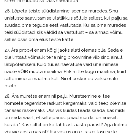
kiiremini suudad sa taas naeratada.
26. Lõpeta teiste süüdistamine iseenda muredes. Sinu
unistuste saavutamise ulatlikkus sõltub sellest, kui palju sa
suudad oma tegude eest vastutada. Kui sa oma muredes
teisi süüdistad, siis väldid sa vastutust – sa annad võimu
selles osas oma elus teiste kätte.
27. Ära proovi enam kõigi jaoks alati olemas olla. Seda ei
ole lihtsalt võimalik teha ning proovimine viib sind ainult
läbipõlemiseni. Kuid tuues naeratuse vaid ühe inimese
näole VÕIB muuta maailma. Ehk mitte kogu maailma, kuid
selle inimese maailma küll. Nii et keskendu väiksemale
osale.
28. Ära muretse enam nii palju. Muretsemine ei tee
homsete tegemiste raskust kergemaks, vaid teeb olemise
tänases raskemaks. Üks viis kuidas teada saada, kas miski
on seda väärt, et selle pärast pead murda, on eneselt
küsida:” Kas sellel on ka tähtsust aasta pärast? Aga kolme
või viie aasta pärast? Kui vastus on ei, siis ei tasu selle