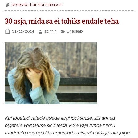
eneseabi
,
transformatsioon
30 asja, mida sa ei tohiks endale teha
01/11/2014
admin
Eneseabi
Kui lõpetad valede asjade järgi jooksmise, siis annad
õigetele võimaluse sind leida. Pole vaja tunda hirmu
tundmatu ees ega klammerduda mineviku külge, ole julge