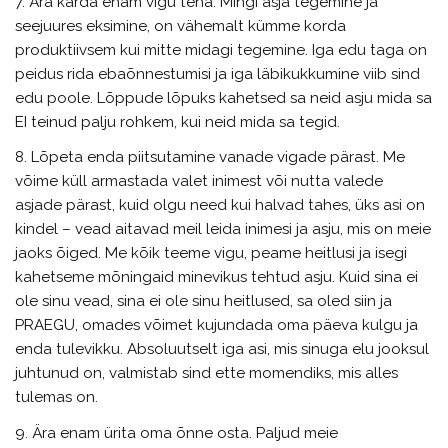
7. Ära karda enam vigu teha. Mingi asja tegemine ja
seejuures eksimine, on vähemalt kümme korda
produktiivsem kui mitte midagi tegemine. Iga edu taga on
peidus rida ebaõnnestumisi ja iga läbikukkumine viib sind
edu poole. Lõppude lõpuks kahetsed sa neid asju mida sa
EI teinud palju rohkem, kui neid mida sa tegid.
8. Lõpeta enda piitsutamine vanade vigade pärast. Me
võime küll armastada valet inimest või nutta valede
asjade pärast, kuid olgu need kui halvad tahes, üks asi on
kindel – vead aitavad meil leida inimesi ja asju, mis on meie
jaoks õiged. Me kõik teeme vigu, peame heitlusi ja isegi
kahetseme mõningaid minevikus tehtud asju. Kuid sina ei
ole sinu vead, sina ei ole sinu heitlused, sa oled siin ja
PRAEGU, omades võimet kujundada oma päeva kulgu ja
enda tulevikku. Absoluutselt iga asi, mis sinuga elu jooksul
juhtunud on, valmistab sind ette momendiks, mis alles
tulemas on.
9. Ära enam ürita oma õnne osta. Paljud meie