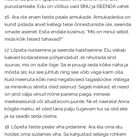
purustamisele. Edu on võitlus vaid SINU ja ISEENDA vahel.
16. Ära ole enam teiste peale armukade. Armukadedus on
kunst pidada arvet kellegi teise õnnestumiste üle, iseenda
omade asemel. Esita endale küsimus: “Mis on minul sellist,
mida kõik teised tahavad?”
17. Lõpeta nurisemine ja iseenda haletsemine. Elu viskab
kaikaid kodaratesse põhjendatult, et nihutada sind
suunas, mis on sulle õige. Sa ei pruugi seda kõike näha ja
mõista siis, kui see juhtub ning see võib väga karm olla.
Kuid meenuta kõiki neid negatiivseid tagasilööke, millega
sa minevikus silmitsi oled seisnud. Sageli märkad, et need
on sind välja viinud mõne parema paiga, inimese,
meeleseisundi või situatsiooni juurde. Nii et naerata! Anna
kõigile märku, et oled täna palju tugevam kui sa olid eile
ja sa saadki seda olema.
18. Lõpeta teiste peale viha pidamine. Ära ela oma elu,
hoides oma südames viha. Sa kahjustad sellega rohkem