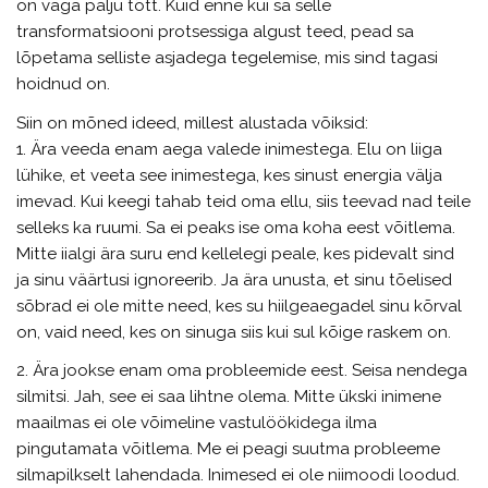
on väga palju tõtt. Kuid enne kui sa selle
transformatsiooni protsessiga algust teed, pead sa
lõpetama selliste asjadega tegelemise, mis sind tagasi
hoidnud on.
Siin on mõned ideed, millest alustada võiksid:
1. Ära veeda enam aega valede inimestega. Elu on liiga
lühike, et veeta see inimestega, kes sinust energia välja
imevad. Kui keegi tahab teid oma ellu, siis teevad nad teile
selleks ka ruumi. Sa ei peaks ise oma koha eest võitlema.
Mitte iialgi ära suru end kellelegi peale, kes pidevalt sind
ja sinu väärtusi ignoreerib. Ja ära unusta, et sinu tõelised
sõbrad ei ole mitte need, kes su hiilgeaegadel sinu kõrval
on, vaid need, kes on sinuga siis kui sul kõige raskem on.
2. Ära jookse enam oma probleemide eest. Seisa nendega
silmitsi. Jah, see ei saa lihtne olema. Mitte ükski inimene
maailmas ei ole võimeline vastulöökidega ilma
pingutamata võitlema. Me ei peagi suutma probleeme
silmapilkselt lahendada. Inimesed ei ole niimoodi loodud.