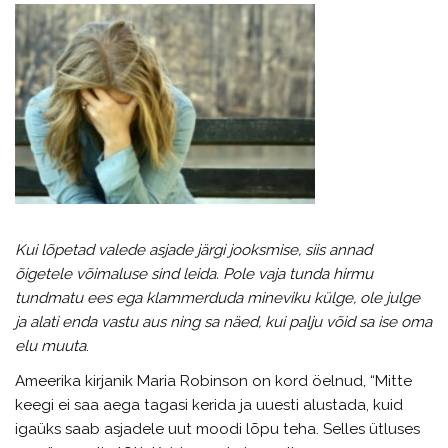
Kui lõpetad valede asjade järgi jooksmise, siis annad
õigetele võimaluse sind leida. Pole vaja tunda hirmu
tundmatu ees ega klammerduda mineviku külge, ole julge
ja alati enda vastu aus ning sa näed, kui palju võid sa ise oma
elu muuta
.
Ameerika kirjanik Maria Robinson on kord öelnud, “Mitte
keegi ei saa aega tagasi kerida ja uuesti alustada, kuid
igaüks saab asjadele uut moodi lõpu teha. Selles ütluses