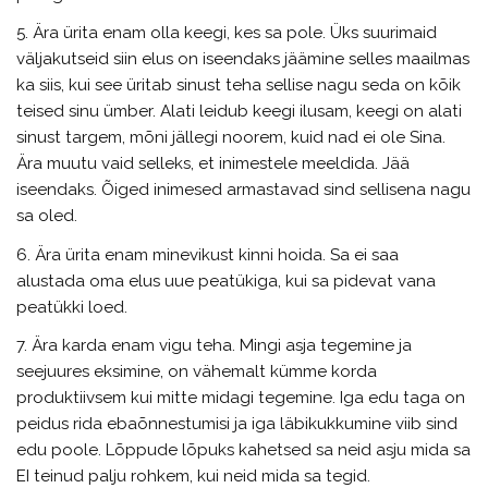
5. Ära ürita enam olla keegi, kes sa pole. Üks suurimaid
väljakutseid siin elus on iseendaks jäämine selles maailmas
ka siis, kui see üritab sinust teha sellise nagu seda on kõik
teised sinu ümber. Alati leidub keegi ilusam, keegi on alati
sinust targem, mõni jällegi noorem, kuid nad ei ole Sina.
Ära muutu vaid selleks, et inimestele meeldida. Jää
iseendaks. Õiged inimesed armastavad sind sellisena nagu
sa oled.
6. Ära ürita enam minevikust kinni hoida. Sa ei saa
alustada oma elus uue peatükiga, kui sa pidevat vana
peatükki loed.
7. Ära karda enam vigu teha. Mingi asja tegemine ja
seejuures eksimine, on vähemalt kümme korda
produktiivsem kui mitte midagi tegemine. Iga edu taga on
peidus rida ebaõnnestumisi ja iga läbikukkumine viib sind
edu poole. Lõppude lõpuks kahetsed sa neid asju mida sa
EI teinud palju rohkem, kui neid mida sa tegid.