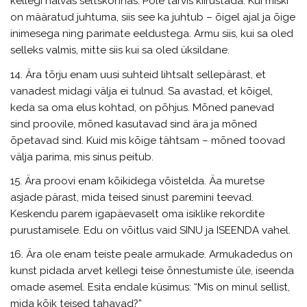
kellegi halvas seltskonnas. Pole tarvis kiirustada. Kui miski
on määratud juhtuma, siis see ka juhtub – õigel ajal ja õige
inimesega ning parimate eeldustega. Armu siis, kui sa oled
selleks valmis, mitte siis kui sa oled üksildane.
14. Ära tõrju enam uusi suhteid lihtsalt sellepärast, et
vanadest midagi välja ei tulnud. Sa avastad, et kõigel,
keda sa oma elus kohtad, on põhjus. Mõned panevad
sind proovile, mõned kasutavad sind ära ja mõned
õpetavad sind. Kuid mis kõige tähtsam – mõned toovad
välja parima, mis sinus peitub.
15. Ära proovi enam kõikidega võistelda. Äa muretse
asjade pärast, mida teised sinust paremini teevad.
Keskendu parem igapäevaselt oma isiklike rekordite
purustamisele. Edu on võitlus vaid SINU ja ISEENDA vahel.
16. Ära ole enam teiste peale armukade. Armukadedus on
kunst pidada arvet kellegi teise õnnestumiste üle, iseenda
omade asemel. Esita endale küsimus: “Mis on minul sellist,
mida kõik teised tahavad?”