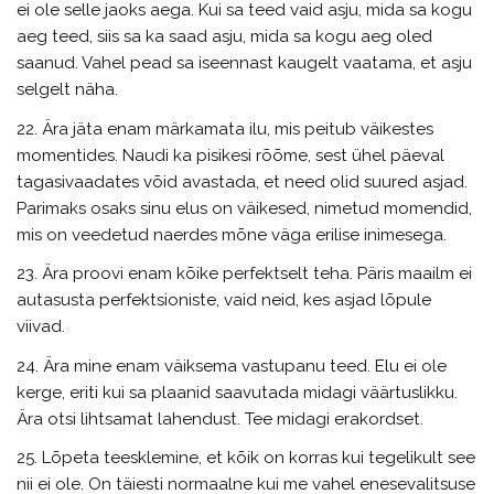
ei ole selle jaoks aega. Kui sa teed vaid asju, mida sa kogu
aeg teed, siis sa ka saad asju, mida sa kogu aeg oled
saanud. Vahel pead sa iseennast kaugelt vaatama, et asju
selgelt näha.
22. Ära jäta enam märkamata ilu, mis peitub väikestes
momentides. Naudi ka pisikesi rõõme, sest ühel päeval
tagasivaadates võid avastada, et need olid suured asjad.
Parimaks osaks sinu elus on väikesed, nimetud momendid,
mis on veedetud naerdes mõne väga erilise inimesega.
23. Ära proovi enam kõike perfektselt teha. Päris maailm ei
autasusta perfektsioniste, vaid neid, kes asjad lõpule
viivad.
24. Ära mine enam väiksema vastupanu teed. Elu ei ole
kerge, eriti kui sa plaanid saavutada midagi väärtuslikku.
Ära otsi lihtsamat lahendust. Tee midagi erakordset.
25. Lõpeta teesklemine, et kõik on korras kui tegelikult see
nii ei ole. On täiesti normaalne kui me vahel enesevalitsuse