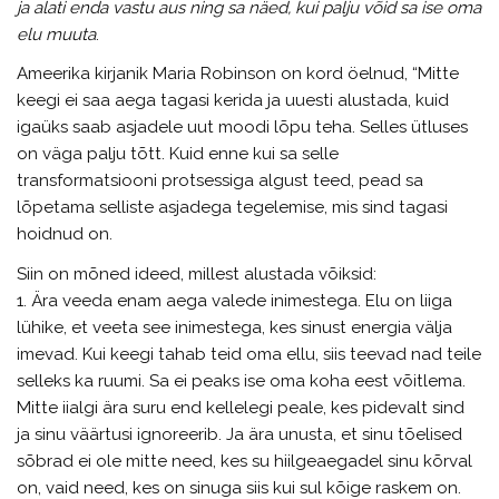
ja alati enda vastu aus ning sa näed, kui palju võid sa ise oma
elu muuta
.
Ameerika kirjanik Maria Robinson on kord öelnud, “Mitte
keegi ei saa aega tagasi kerida ja uuesti alustada, kuid
igaüks saab asjadele uut moodi lõpu teha. Selles ütluses
on väga palju tõtt. Kuid enne kui sa selle
transformatsiooni protsessiga algust teed, pead sa
lõpetama selliste asjadega tegelemise, mis sind tagasi
hoidnud on.
Siin on mõned ideed, millest alustada võiksid:
1. Ära veeda enam aega valede inimestega. Elu on liiga
lühike, et veeta see inimestega, kes sinust energia välja
imevad. Kui keegi tahab teid oma ellu, siis teevad nad teile
selleks ka ruumi. Sa ei peaks ise oma koha eest võitlema.
Mitte iialgi ära suru end kellelegi peale, kes pidevalt sind
ja sinu väärtusi ignoreerib. Ja ära unusta, et sinu tõelised
sõbrad ei ole mitte need, kes su hiilgeaegadel sinu kõrval
on, vaid need, kes on sinuga siis kui sul kõige raskem on.