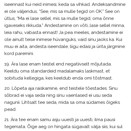
iseennast kui neid inimesi, keda sa vihkad. Andeksandmine
ei ole väljendus, “See, mis sa mulle tegid on OK.” See on
ütlus, “Ma ei lase sellel, mis sa mulle tegid, oma õnne
igaveseks rikkuda.” Andestamine on võti…lase sellel minna,
leia rahu, vabasta ennast! Ja pea meeles, andestamine ei
ole ainult teise inimese hüvanguks, vaid sinu jaoks ka. Kui
muu ei aita, andesta iseendale, liigu edasi ja ürita järgmine
kord paremini.
19. Ära lase enam teistel end negatiivselt mõjutada.
Keeldu oma standardeid madalamaks laskmast, et
sobituda kellegiga, kes keeldub enda omi tõstmast.
20. Lõpeta aja raiskamine, end teistele tõestades. Sinu
sõbrad ei vaja seda ning sinu vaenlased ei usu seda
nagunii. Lihtsalt tee seda, mida sa oma südames õigeks
pead.
21. Ära tee enam samu asju uuesti ja uuesti, ilma pausi
tegemata. Õige aeg on hingata sügavalt välja siis, kui sul