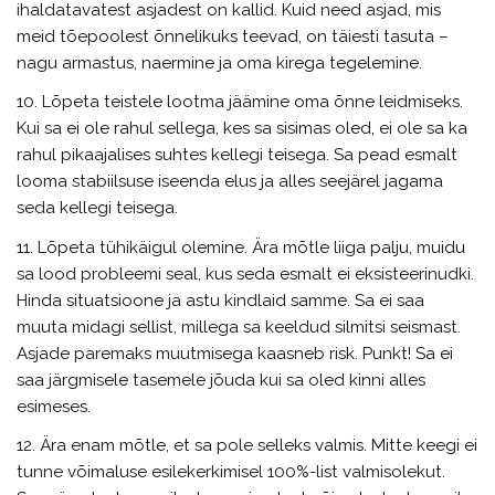
ihaldatavatest asjadest on kallid. Kuid need asjad, mis
meid tõepoolest õnnelikuks teevad, on täiesti tasuta –
nagu armastus, naermine ja oma kirega tegelemine.
10. Lõpeta teistele lootma jäämine oma õnne leidmiseks.
Kui sa ei ole rahul sellega, kes sa sisimas oled, ei ole sa ka
rahul pikaajalises suhtes kellegi teisega. Sa pead esmalt
looma stabiilsuse iseenda elus ja alles seejärel jagama
seda kellegi teisega.
11. Lõpeta tühikäigul olemine. Ära mõtle liiga palju, muidu
sa lood probleemi seal, kus seda esmalt ei eksisteerinudki.
Hinda situatsioone ja astu kindlaid samme. Sa ei saa
muuta midagi sellist, millega sa keeldud silmitsi seismast.
Asjade paremaks muutmisega kaasneb risk. Punkt! Sa ei
saa järgmisele tasemele jõuda kui sa oled kinni alles
esimeses.
12. Ära enam mõtle, et sa pole selleks valmis. Mitte keegi ei
tunne võimaluse esilekerkimisel 100%-list valmisolekut.