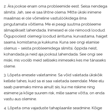
2. Ära jookse enam oma probleemide eest. Seisa nendega
silmitsi. Jah, see ei saa lihtne olema. Mitte ükski inimene
maailmas ei ole võimeline vastulöökidega ilma
pingutamata võitlema. Me ei peagi suutma probleeme
silmapilkselt lahendada. Inimesed ei ole niimoodi loodud.
Õigupoolest olemegi loodud ärrituma, kurvastama, haiget
saama, komistama ja kukkuma. Kuna see ongi elamise
olemus – seista probleemidega silmitsi, õppida neist,
kohandada ja neid aja jooksul lahendada. See ongi see
miski, mis voolib meid selliseks inimeseks kes me tänaseks
oleme.
3. Lõpeta enesele valetamine. Sa võid valetada ükskõik
kellele tahes, kuid sa ei saa valetada iseendale. Meie elu
saab paremaks minna ainult siis, kui me riskime ning
esimene ja kõige suurem risk, mille saame võtta, on enda
vastu aus olemine.
4. Lõpeta oma vajaduste tahaplaanile seadmine. Kõige