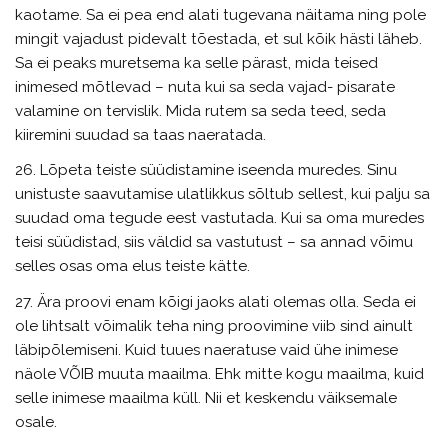
kaotame. Sa ei pea end alati tugevana näitama ning pole
mingit vajadust pidevalt tõestada, et sul kõik hästi läheb.
Sa ei peaks muretsema ka selle pärast, mida teised
inimesed mõtlevad – nuta kui sa seda vajad- pisarate
valamine on tervislik. Mida rutem sa seda teed, seda
kiiremini suudad sa taas naeratada.
26. Lõpeta teiste süüdistamine iseenda muredes. Sinu
unistuste saavutamise ulatlikkus sõltub sellest, kui palju sa
suudad oma tegude eest vastutada. Kui sa oma muredes
teisi süüdistad, siis väldid sa vastutust – sa annad võimu
selles osas oma elus teiste kätte.
27. Ära proovi enam kõigi jaoks alati olemas olla. Seda ei
ole lihtsalt võimalik teha ning proovimine viib sind ainult
läbipõlemiseni. Kuid tuues naeratuse vaid ühe inimese
näole VÕIB muuta maailma. Ehk mitte kogu maailma, kuid
selle inimese maailma küll. Nii et keskendu väiksemale
osale.