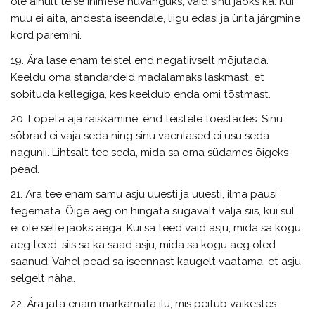
ole ainult teise inimese hüvanguks, vaid sinu jaoks ka. Kui
muu ei aita, andesta iseendale, liigu edasi ja ürita järgmine
kord paremini.
19. Ära lase enam teistel end negatiivselt mõjutada.
Keeldu oma standardeid madalamaks laskmast, et
sobituda kellegiga, kes keeldub enda omi tõstmast.
20. Lõpeta aja raiskamine, end teistele tõestades. Sinu
sõbrad ei vaja seda ning sinu vaenlased ei usu seda
nagunii. Lihtsalt tee seda, mida sa oma südames õigeks
pead.
21. Ära tee enam samu asju uuesti ja uuesti, ilma pausi
tegemata. Õige aeg on hingata sügavalt välja siis, kui sul
ei ole selle jaoks aega. Kui sa teed vaid asju, mida sa kogu
aeg teed, siis sa ka saad asju, mida sa kogu aeg oled
saanud. Vahel pead sa iseennast kaugelt vaatama, et asju
selgelt näha.
22. Ära jäta enam märkamata ilu, mis peitub väikestes