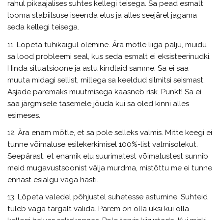
rahul pikaajalises suhtes kellegi teisega. Sa pead esmalt
looma stabiilsuse iseenda elus ja alles seejärel jagama
seda kellegi teisega.
11. Lõpeta tühikäigul olemine. Ära mõtle liiga palju, muidu
sa lood probleemi seal, kus seda esmalt ei eksisteerinudki.
Hinda situatsioone ja astu kindlaid samme. Sa ei saa
muuta midagi sellist, millega sa keeldud silmitsi seismast.
Asjade paremaks muutmisega kaasneb risk. Punkt! Sa ei
saa järgmisele tasemele jõuda kui sa oled kinni alles
esimeses.
12. Ära enam mõtle, et sa pole selleks valmis. Mitte keegi ei
tunne võimaluse esilekerkimisel 100%-list valmisolekut.
Seepärast, et enamik elu suurimatest võimalustest sunnib
meid mugavustsoonist välja murdma, mistõttu me ei tunne
ennast esialgu väga hästi.
13. Lõpeta valedel põhjustel suhetesse astumine. Suhteid
tuleb väga targalt valida. Parem on olla üksi kui olla