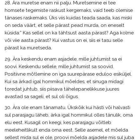
28. Ära muretse enam nii palju. Muretsemine ei tee
homsete tegemiste raskust kergemaks, vaid teeb olemise
tänases raskemaks. Üks viis kuidas teada saada, kas miski
on seda väärt, et selle pärast pead murda, on eneselt
küsida:” Kas sellel on ka tähtsust aasta pärast? Aga kolme
või viie aasta pärast? Kui vastus on ei, siis ei tasu selle
pärast ka muretseda.
29. Ära keskendu enam asjadele, mille juhtumist sa ei
soovi. Keskendu sellele, mille juhtumist sa soovid.
Positiivne mõtlemine on iga suurepärase eduloo esiküljel.
Kui sa ärkad igal hommikul mõeldes, et sinuga midagi
toredat juhtub, siis piisava tähelepanelikkuse juures
avastad sa sageli, et sul oli õigus.
30. Ära ole enam tänamatu. Ükskõik kui hästi või halvasti
sul parasjagu läheb, ärka igal hommikul olles tänulik, oma
elu eest. Kusagil on keegi, kes parasjagu võitleb
meeleheitlikult enda oma eest. Selle asemel, et mõelda
sellest mida sul ei ole, proovi mõelda asjadele mis sul juba