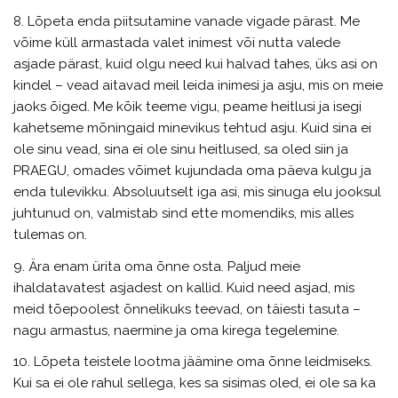
8. Lõpeta enda piitsutamine vanade vigade pärast. Me
võime küll armastada valet inimest või nutta valede
asjade pärast, kuid olgu need kui halvad tahes, üks asi on
kindel – vead aitavad meil leida inimesi ja asju, mis on meie
jaoks õiged. Me kõik teeme vigu, peame heitlusi ja isegi
kahetseme mõningaid minevikus tehtud asju. Kuid sina ei
ole sinu vead, sina ei ole sinu heitlused, sa oled siin ja
PRAEGU, omades võimet kujundada oma päeva kulgu ja
enda tulevikku. Absoluutselt iga asi, mis sinuga elu jooksul
juhtunud on, valmistab sind ette momendiks, mis alles
tulemas on.
9. Ära enam ürita oma õnne osta. Paljud meie
ihaldatavatest asjadest on kallid. Kuid need asjad, mis
meid tõepoolest õnnelikuks teevad, on täiesti tasuta –
nagu armastus, naermine ja oma kirega tegelemine.
10. Lõpeta teistele lootma jäämine oma õnne leidmiseks.
Kui sa ei ole rahul sellega, kes sa sisimas oled, ei ole sa ka