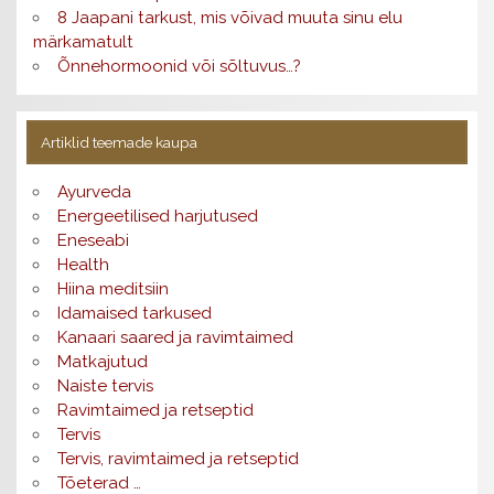
8 Jaapani tarkust, mis võivad muuta sinu elu
märkamatult
Õnnehormoonid või sõltuvus…?
Artiklid teemade kaupa
Ayurveda
Energeetilised harjutused
Eneseabi
Health
Hiina meditsiin
Idamaised tarkused
Kanaari saared ja ravimtaimed
Matkajutud
Naiste tervis
Ravimtaimed ja retseptid
Tervis
Tervis, ravimtaimed ja retseptid
Tõeterad …