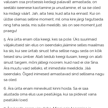
valusam osa protsessis kedagi palavalt armastada, on
seeläbi iseenese kaotamine ja unustamine, et sa ise oled
ka midagi väärt. Jah, aita teisi, kuid aita ka ennast. Kui on
üldse olemas selline moment, mil oma kire järgi tegutseda
ning teha seda, mis sulle meeldib, siis on see moment just
praegu!
5. Ära ürita enam olla keegi, kes sa pole. Üks suurimaid
väljakutseid siin elus on iseendaks jäämine selles maailmas
ka siis, kui see üritab sinust teha sellise nagu seda on kõik
teised sinu ümber. Alati leidub keegi ilusam, keegi on alati
sinust targem, mõni jällegi noorem, kuid nad ei ole Sina.
Ära muutu vaid selleks, et inimestele meeldida. Jää
iseendaks. Õiged inimesed armastavad sind sellisena nagu
sa oled.
6. Ära ürita enam minevikust kinni hoida. Sa ei saa
alustada oma elus uue peatükiga, kui sa pidevat vana
peatükki loed.