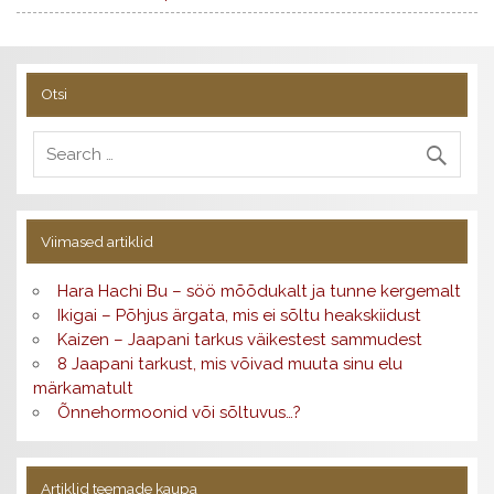
Otsi
Viimased artiklid
Hara Hachi Bu – söö mõõdukalt ja tunne kergemalt
Ikigai – Põhjus ärgata, mis ei sõltu heakskiidust
Kaizen – Jaapani tarkus väikestest sammudest
8 Jaapani tarkust, mis võivad muuta sinu elu
märkamatult
Õnnehormoonid või sõltuvus…?
Artiklid teemade kaupa