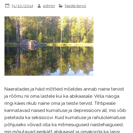
31/10/2014
admin
Naiste tervis
Naeratades ja häid mõtteid mõeldes annab naine tervist
ja rõõmu nii oma lastele kui ka abikaasale. Virila näoga
ringi käies rikub naine oma ja teiste tervist. Tihtipeale
kannatavad naised kurnatuse ja depressiooni all, mis võib
peletada ka seksisoovi. Kuid kurnatuse ja rahulolematuse
põhjuseks võivad olla ka mitmesugused naistehaigused,
mis mõjutavad eeskätt abikaasat ja omakorda ka lapsi.