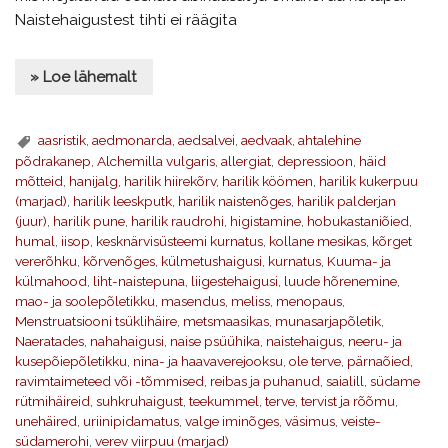
Naistehaigustest tihti ei räägita
» Loe lähemalt
aasristik
,
aedmonarda
,
aedsalvei
,
aedvaak
,
ahtalehine
põdrakanep
,
Alchemilla vulgaris
,
allergiat
,
depressioon
,
häid
mõtteid
,
hanijalg
,
harilik hiirekõrv
,
harilik köömen
,
harilik kukerpuu
(marjad)
,
harilik leeskputk
,
harilik naistenõges
,
harilik palderjan
(juur)
,
harilik pune
,
harilik raudrohi
,
higistamine
,
hobukastaniõied
,
humal
,
iisop
,
kesknärvisüsteemi kurnatus
,
kollane mesikas
,
kõrget
vererõhku
,
kõrvenõges
,
külmetushaigusi
,
kurnatus
,
Kuuma- ja
külmahood
,
liht-naistepuna
,
liigestehaigusi
,
luude hõrenemine
,
mao- ja soolepõletikku
,
masendus
,
meliss
,
menopaus
,
Menstruatsiooni tsüklihäire
,
metsmaasikas
,
munasarjapõletik
,
Naeratades
,
nahahaigusi
,
naise psüühika
,
naistehaigus
,
neeru- ja
kusepõiepõletikku
,
nina- ja haavaverejooksu
,
ole terve
,
pärnaõied
,
ravimtaimeteed või -tõmmised
,
reibas ja puhanud
,
saialill
,
südame
rütmihäireid
,
suhkruhaigust
,
teekummel
,
terve
,
tervist ja rõõmu
,
unehäired
,
uriinipidamatus
,
valge iminõges
,
väsimus
,
veiste-
südamerohi
,
verev viirpuu (marjad)