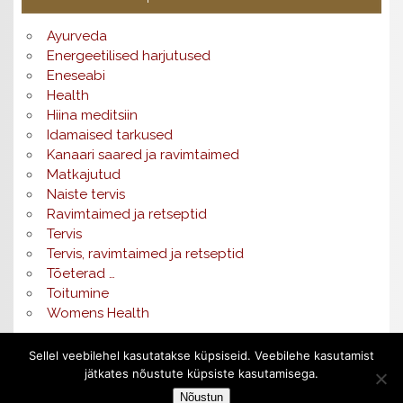
Ayurveda
Energeetilised harjutused
Eneseabi
Health
Hiina meditsiin
Idamaised tarkused
Kanaari saared ja ravimtaimed
Matkajutud
Naiste tervis
Ravimtaimed ja retseptid
Tervis
Tervis, ravimtaimed ja retseptid
Tõeterad …
Toitumine
Womens Health
Sellel veebilehel kasutatakse küpsiseid. Veebilehe kasutamist
jätkates nõustute küpsiste kasutamisega.
Menu
Nõustun