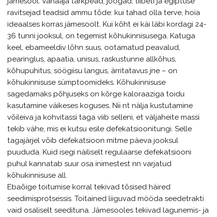
jämesool. Vanaaja tarkpead, joogad, tiibeti ja egiptuse
ravitsejad teadsid ammu tõde: kui tahad olla terve, hoia
ideaalses korras jämesoolt. Kui kõht ei käi läbi kordagi 24-
36 tunni jooksul, on tegemist kõhukinnisusega. Katuga
keel, ebameeldiv lõhn suus, ootamatud peavalud,
pearinglus, apaatia, unisus, raskustunne allkõhus,
kõhupuhitus, söögiisu langus, ärritatavus jne – on
kõhukinnisuse sümptoomideks. Kõhukinnisuse
sagedamaks põhjuseks on kõrge kaloraaziga toidu
kasutamine väikeses koguses. Nii nt nälja kustutamine
võileiva ja kohvitassi taga viib selleni, et väljaheite massi
tekib vähe, mis ei kutsu esile defekatsioonitungi. Selle
tagajärjel võib defekatsioon mitme päeva jooksul
puududa. Kuid isegi näiliselt regulaarse defekatsiooni
puhul kannatab suur osa inimestest nn varjatud
kõhukinnisuse all.
Ebaõige toitumise korral tekivad tõsised häired
seedimisprotsessis. Toitained liiguvad mööda seedetrakti
vaid osaliselt seedituna. Jämesooles tekivad lagunemis- ja