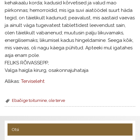
kehakaalu korda; kadusid kõrvetised ja valud mao
piirkonnas; hemorroidid, mis iga suvi aiatöödel suurt häda
tegid, on täielikult kadunud; peavalust, mis aastaid vaevas
ja ainult väga tugevatest tablettidest leevendust sain,
olen täielikult vabanenud; muutusin palju liikuvamaks,
energilisemaks; liikumisel kadus hingeldamine. Seega kõik,
mis vaevas, oli nagu käega pühitud. Apteeki mul igatahes
asja enam pole.
FELIKS RÕIVASSEPP,
Valga haigla kirurg, osakonnajuhataja
Allikas:
Terviseleht
Ebaõige toitumine
,
ole terve
Otsi