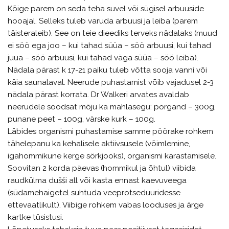
Kõige parem on seda teha suvel või sügisel arbuuside
hooajal. Selleks tuleb varuda arbuusi ja leiba (parem
täisteraleib). See on teie dieediks terveks nädalaks (muud
ei söö ega joo – kui tahad süüa – söö arbuusi, kui tahad
juua – söö arbuusi, kui tahad väga süüa – söö leiba).
Nädala pärast k 17-21 paiku tuleb võtta sooja vanni või
käia saunalaval. Neerude puhastamist võib vajadusel 2-3
nädala pärast korrata. Dr Walkeri arvates avaldab
neerudele soodsat mõju ka mahlasegu: porgand – 300g,
punane peet – 100g, värske kurk – 100g.
Läbides organismi puhastamise samme pöörake rohkem
tähelepanu ka kehalisele aktiivsusele (võimlemine,
igahommikune kerge sörkjooks), organismi karastamisele.
Soovitan 2 korda päevas (hommikul ja õhtul) viibida
raudkülma dušši all või kasta ennast kaevuveega
(südamehaigetel suhtuda veeprotseduuridesse
ettevaatlikult). Viibige rohkem vabas looduses ja ärge
kartke tüsistusi.