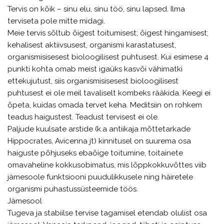
Tervis on kõik – sinu elu, sinu töö, sinu lapsed. Ilma
terviseta pole mitte midagi.
Meie tervis sõltub õigest toitumisest; õigest hingamisest;
kehalisest aktiivsusest, organismi karastatusest,
organismisisesest bioloogilisest puhtusest. Kui esimese 4
punkti kohta omab meist igaüks kasvõi vähimatki
ettekujutust, siis organismisisesest bioloogilisest
puhtusest ei ole meil tavaliselt kombeks rääkida. Keegi ei
õpeta, kuidas omada tervet keha. Meditsiin on rohkem
teadus haigustest. Teadust tervisest ei ole.
Paljude kuulsate arstide (k.a antiikaja mõttetarkade
Hippocrates, Avicenna jt) kinnitusel on suurema osa
haiguste põhjuseks ebaõige toitumine, toitainete
omavaheline kokkusobimatus, mis lõppkokkuvõttes viib
jämesoole funktsiooni puudulikkusele ning häiretele
organismi puhastussüsteemide töös.
Jämesool
Tugeva ja stabiilse tervise tagamisel etendab olulist osa