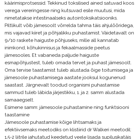
käärimisprotsessid. Tekkinud toksilised ained satuvad koos
verega vereringesse ning kutsuvad esile muutusi, mida
nimetatakse intestinaalseks autointoksikatsiooniks.
Piltlikult võib jämesoolt võrrelda tahma täis ahjulõõridega,
mis vajavad kiiret ja põhjalikku puhastamist. Väidetavalt on
9/10 raskete haiguste põhjuseks, mille all kannatab
inimkond, kõhukinnisus ja fekaalmasside peetus
jämesooles. Et vabaneda paljude haiguste
esmapõhjustest, tuleb omada tervet ja puhast jämesoolt.
Oma tervise taastamist tuleb alustada õige toitumisega ja
jämesoole puhastamisega aastate jooksul kogunenud
saastast. Järgnevalt toodud organismi puhastamise
sammud tuleb läbida järjestikku, 1. ja 2. samm alustada
samaaegselt.
Esimene samm: jämesoole puhastamine ning funktsiooni
taastamine
Jämesoole puhastamise kõige lihtsamaks ja
efektiivsemaks meetodiks on klistiirid dr Walkeri meetodil:
1,5-2 liitrile jahutatud keedetud veele lisada supilusikatäis