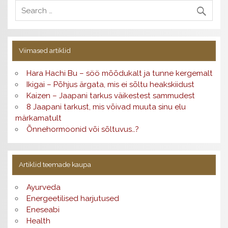
Viimased artiklid
Hara Hachi Bu – söö mõõdukalt ja tunne kergemalt
Ikigai – Põhjus ärgata, mis ei sõltu heakskiidust
Kaizen – Jaapani tarkus väikestest sammudest
8 Jaapani tarkust, mis võivad muuta sinu elu
märkamatult
Õnnehormoonid või sõltuvus…?
Artiklid teemade kaupa
Ayurveda
Energeetilised harjutused
Eneseabi
Health