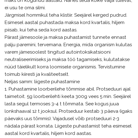
maks on kogunud aastaid. Nähes seda kõike välja tulevat,
ei usu te oma silmi.
Järgmisel hommikul teha klistiir. Seejärel kerged pudrud.
Esimesel aastal puhastada maksa kord kvartalis, hiljem
piisab, kui teha seda kord aastas.
Pärast jämesoole ja maksa puhastamist tunnete ennast
palju paremini, tervemana. Energia, mida organism kulutas
varem jämesoolest tingitud autointoksikatsiooni
neutraliseerimiseks ja maksa töö tagamiseks, kulutatakse
nüüd täielikult korra loomisele organismis. Tervistumine
toimub kiiresti ja kvaliteetselt.
Neljas samm: liigeste puhastamine
1. Puhastamine loorberilehe tõmmise abil. Protseduuri ajal
taimetoit. 5g loorberilehti keeta 300g vees 5 min. Seejärel
lasta segul termoses 3-4 t tõmmata. See kogus juua
lonkshaaval 12 t jooksul. Protseduur kestab 3 päeva (igaks
päevaks uus tõmmis). Vajadusel võib protseduuri 2-3
nädala pärast korrata. Liigeste puhastamist teha esimesel
aastal kord kvartalis, hiljem kord aastas.