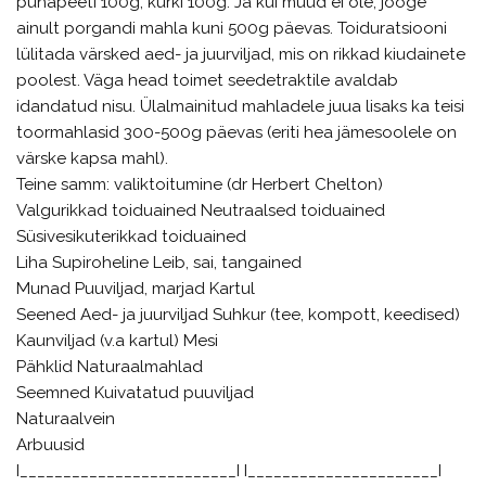
punapeeti 100g, kurki 100g. Ja kui muud ei ole, jooge
ainult porgandi mahla kuni 500g päevas. Toiduratsiooni
lülitada värsked aed- ja juurviljad, mis on rikkad kiudainete
poolest. Väga head toimet seedetraktile avaldab
idandatud nisu. Ülalmainitud mahladele juua lisaks ka teisi
toormahlasid 300-500g päevas (eriti hea jämesoolele on
värske kapsa mahl).
Teine samm: valiktoitumine (dr Herbert Chelton)
Valgurikkad toiduained Neutraalsed toiduained
Süsivesikuterikkad toiduained
Liha Supiroheline Leib, sai, tangained
Munad Puuviljad, marjad Kartul
Seened Aed- ja juurviljad Suhkur (tee, kompott, keedised)
Kaunviljad (v.a kartul) Mesi
Pähklid Naturaalmahlad
Seemned Kuivatatud puuviljad
Naturaalvein
Arbuusid
I_________________________I I______________________I