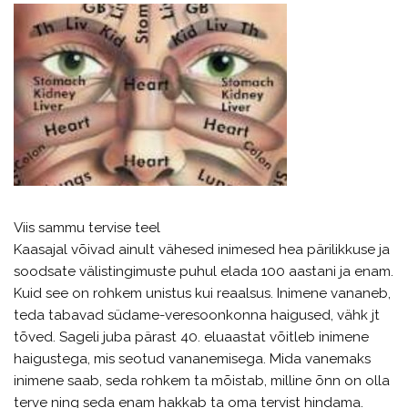
Viis sammu tervise teel
Kaasajal võivad ainult vähesed inimesed hea pärilikkuse ja
soodsate välistingimuste puhul elada 100 aastani ja enam.
Kuid see on rohkem unistus kui reaalsus. Inimene vananeb,
teda tabavad südame-veresoonkonna haigused, vähk jt
tõved. Sageli juba pärast 40. eluaastat võitleb inimene
haigustega, mis seotud vananemisega. Mida vanemaks
inimene saab, seda rohkem ta mõistab, milline õnn on olla
terve ning seda enam hakkab ta oma tervist hindama.