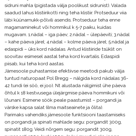
sidruni mahla (pigistada välja poolikust sidrunist). Valada
saadud lahus klistiirikotti ning teha klistiir. Protseduur viia
läbi küünarnukk-põlvili asendis. Protseduur teha enne
magamaminekut või hommikul k 5-7 paiku, kuidas
mugavam. 1.nädal – iga päev; 2.nädal – ülepäeviti; 3.nädal
– kahe päeva järel; 4.nädal – kolme päeva järel; 5.nädal ja
edaspidi – üks kord nädalas. Antud klistiiride tsüklit on
soovitav esimesel aastal teha kord kvartalis. Edaspidi
piisab, kui teha kord aastas.
Jämesoole puhastamise efektiivse meetodi pakub välja
tuntud naturopaat Pol Bregg – nälgida kord nädalas 36-
42 tundi (ei söö, ei joo). Nt alustada nälgimist ühe päeva
õhtul k 18 kestvusega ülejärgmise päeva hommikuni või
lõunani. Esimene söök peale paastumist – porgandi ja
värske kapsa salat (ilma maitseainete ja õlita).
Parimaks vahendiks jämesoole funktsiooni taastamiseks
on porgandi ja spinati mahlade segu: porgandit 300g,
spinatit 180g. Veidi nõrgem segu: porgandit 300g,