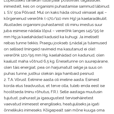
Lõpetuseks tahaksin tuua paar positiivset tagasisidet
inimestelt, kes on organismi puhastamise sammud läbinud.
1. S.V. 50a Põlvast: Mul on kaks häda olnud viimasel ajal –
kõrgenenud vererõhk (~170/110 mm Hg) ja kaelaradikuliit.
Alustades organismi puhastamist oli minu imestus suur
juba esimese nädala lõpul – vererõhk langes 145/95-le
mm Hg ja kaelahädad kadusid ka kuhugi. Ja imeliselt
reibas tunne tekkis. Praegu jookseb 5.nädal ja tulemused
on sellised (mingeid ravimeid ma kasutanud ei ole):
vererõhk 120/95 mm Hg, kaelahädad on kadunud, olen
kaalust maha võtnud 6,5 kg. Enesetunne on suurepärane,
olen täis energiat, pea on harjumatult selge ja suus on
puhas tunne, justkui oleksin äsja hambaid pesnud.
2. T.A. Võrust: Eelmine aasta oli imeline aasta. Esimest
korda elus teadvustus, et terve olla, tuleb enda eest ise
hoolitseda (minu rõhutus, F.R.). Selle aastaga muutusin
tujutust, pahurast ja igasugustest tervisehäiretest
vaevatud inimesest energiliseks, heatujuliseks ja igati
õnnelikuks inimeseks. Kõigepealt sain mõne kuuga oma