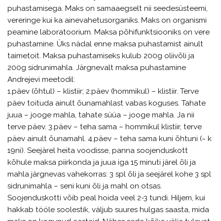
puhastamisega. Maks on samaaegselt nii seedesüsteemi,
vereringe kui ka ainevahetusorganiks. Maks on organismi
peamine laboratoorium. Maksa põhifunktsiooniks on vere
puhastamine. Üks nädal enne maksa puhastamist ainult
taimetoit. Maksa puhastamiseks kulub 200g oliivõli ja
200g sidrunimahla. Järgnevalt maksa puhastamine
Andrejevi meetodil:
1.päev (õhtul) – klistiir; 2.päev (hommikul) – klistiir. Terve
päev toituda ainult õunamahlast vabas koguses. Tahate
juua – jooge mahla, tahate süüa – jooge mahla. Ja nii
terve päev. 3.päev – teha sama – hommikul klistiir, terve
päev ainult õunamahl. 4.päev – teha sama kuni õhtuni (~ k
19ni). Seejärel heita voodisse, panna soojenduskott
kõhule maksa piirkonda ja juua iga 15 minuti järel õli ja
mahla järgnevas vahekorras: 3 spl õli ja seejärel kohe 3 spl
sidrunimahla – seni kuni õli ja mahl on otsas.
Soojenduskotti võib peal hoida veel 2-3 tundi. Hiljem, kui
hakkab tööle soolestik, väljub suures hulgas saasta, mida