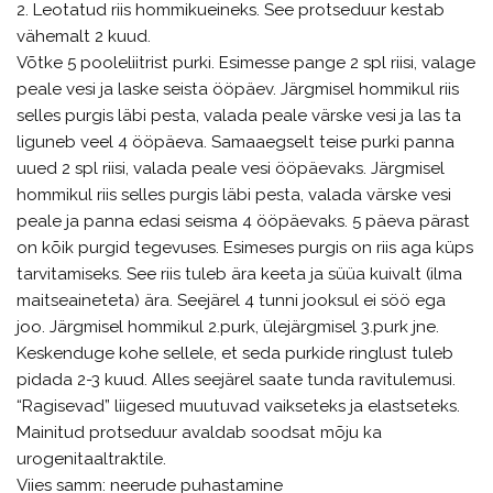
2. Leotatud riis hommikueineks. See protseduur kestab
vähemalt 2 kuud.
Võtke 5 pooleliitrist purki. Esimesse pange 2 spl riisi, valage
peale vesi ja laske seista ööpäev. Järgmisel hommikul riis
selles purgis läbi pesta, valada peale värske vesi ja las ta
liguneb veel 4 ööpäeva. Samaaegselt teise purki panna
uued 2 spl riisi, valada peale vesi ööpäevaks. Järgmisel
hommikul riis selles purgis läbi pesta, valada värske vesi
peale ja panna edasi seisma 4 ööpäevaks. 5 päeva pärast
on kõik purgid tegevuses. Esimeses purgis on riis aga küps
tarvitamiseks. See riis tuleb ära keeta ja süüa kuivalt (ilma
maitseaineteta) ära. Seejärel 4 tunni jooksul ei söö ega
joo. Järgmisel hommikul 2.purk, ülejärgmisel 3.purk jne.
Keskenduge kohe sellele, et seda purkide ringlust tuleb
pidada 2-3 kuud. Alles seejärel saate tunda ravitulemusi.
“Ragisevad” liigesed muutuvad vaikseteks ja elastseteks.
Mainitud protseduur avaldab soodsat mõju ka
urogenitaaltraktile.
Viies samm: neerude puhastamine