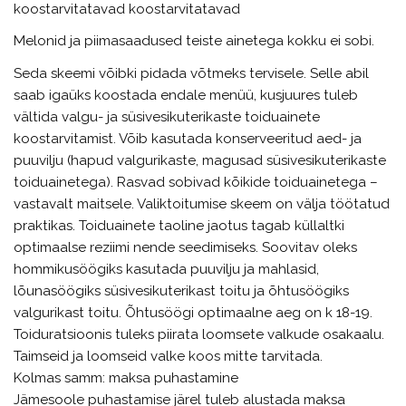
koostarvitatavad koostarvitatavad
Melonid ja piimasaadused teiste ainetega kokku ei sobi.
Seda skeemi võibki pidada võtmeks tervisele. Selle abil
saab igaüks koostada endale menüü, kusjuures tuleb
vältida valgu- ja süsivesikuterikaste toiduainete
koostarvitamist. Võib kasutada konserveeritud aed- ja
puuvilju (hapud valgurikaste, magusad süsivesikuterikaste
toiduainetega). Rasvad sobivad kõikide toiduainetega –
vastavalt maitsele. Valiktoitumise skeem on välja töötatud
praktikas. Toiduainete taoline jaotus tagab küllaltki
optimaalse reziimi nende seedimiseks. Soovitav oleks
hommikusöögiks kasutada puuvilju ja mahlasid,
lõunasöögiks süsivesikuterikast toitu ja õhtusöögiks
valgurikast toitu. Õhtusöögi optimaalne aeg on k 18-19.
Toiduratsioonis tuleks piirata loomsete valkude osakaalu.
Taimseid ja loomseid valke koos mitte tarvitada.
Kolmas samm: maksa puhastamine
Jämesoole puhastamise järel tuleb alustada maksa