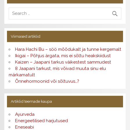
Viimased artiklid
Hara Hachi Bu – söö mõõdukalt ja tunne kergemalt
Ikigai – Põhjus ärgata, mis ei sõltu heakskiidust
Kaizen – Jaapani tarkus väikestest sammudest
8 Jaapani tarkust, mis võivad muuta sinu elu
märkamatult
Õnnehormoonid või sõltuvus…?
Artiklid teemade kaupa
Ayurveda
Energeetilised harjutused
Eneseabi